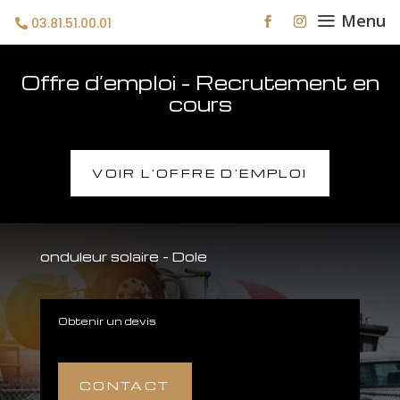
a
Menu
03.81.51.00.01
Offre d’emploi – Recrutement en
cours
VOIR L'OFFRE D'EMPLOI
onduleur solaire – Dole
Obtenir un devis
CONTACT