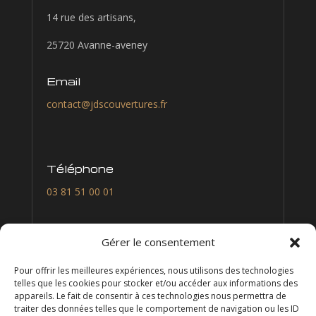
14 rue des artisans,
25720 Avanne-aveney
Email
contact@jdscouvertures.fr
Téléphone
03 81 51 00 01
Nous suivre
Gérer le consentement
Pour offrir les meilleures expériences, nous utilisons des technologies
telles que les cookies pour stocker et/ou accéder aux informations des
appareils. Le fait de consentir à ces technologies nous permettra de
traiter des données telles que le comportement de navigation ou les ID