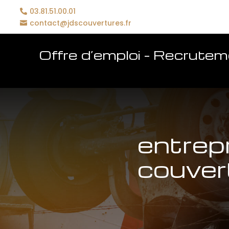
03.81.51.00.01
contact@jdscouvertures.fr
Offre d’emploi – Recrute
entrep
couver