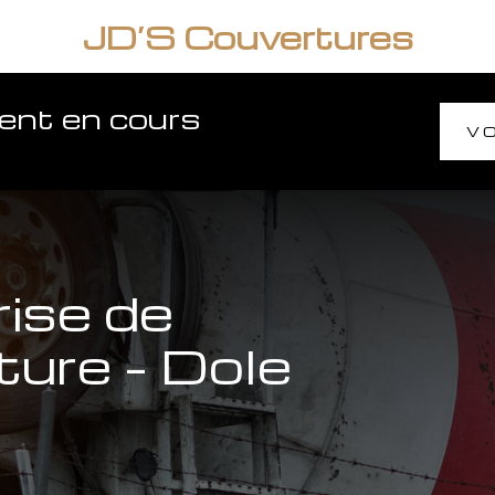
JD’S Couvertures
ment en cours
VO
rise de
ture – Dole