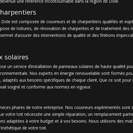
st devenue une référence incontournable dans la région de Dole.
charpentiers
 à Dole est composée de couvreurs et de charpentiers qualifiés et e
pose de toitures, de rénovation de charpentes et de traitement des m
 permet d’assurer des interventions de qualité et des finitions impecca
x solaires
e un service d’installation de panneaux solaires de haute qualité pour 
vironnementale. Nos experts en énergie renouvelable sont formés pou
, adaptés aux besoins spécifiques de chaque client. Que ce soit pour u
vail soigné et conforme aux normes en vigueur.
ervices phares de notre entreprise. Nos couvreurs expérimentés sont sp
Que votre toit nécessite une simple réparation, un remplacement part
ns adaptées à votre budget et à vos besoins. Nous utilisons des maté
’esthétique de votre toit.