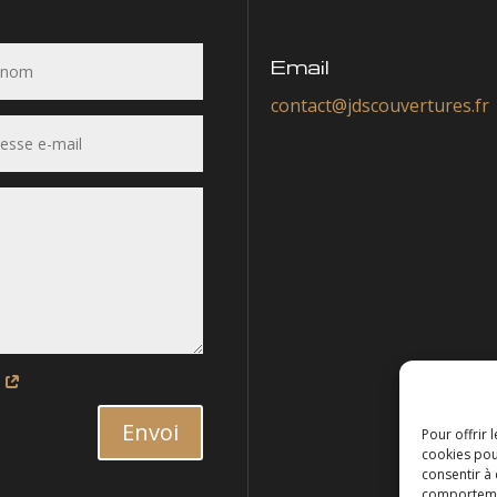
Email
contact@jdscouvertures.fr
é
Envoi
Pour offrir 
cookies pou
consentir à
comportement