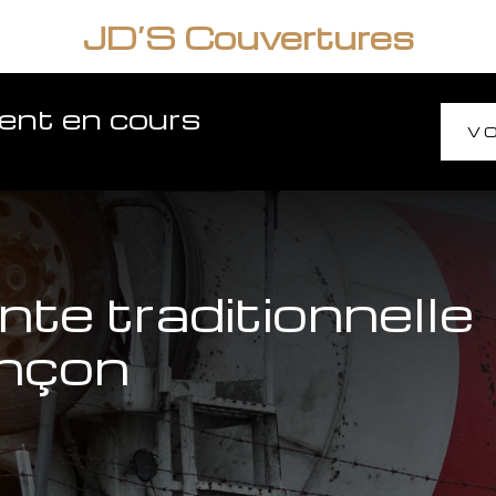
JD’S Couvertures
ment en cours
VO
te traditionnelle
nçon