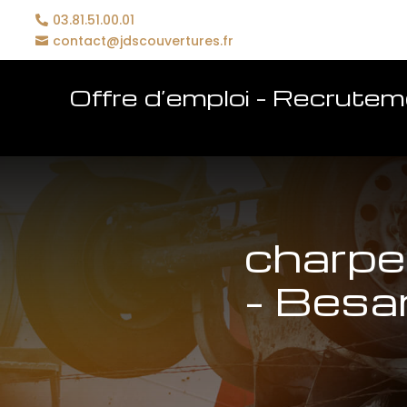
03.81.51.00.01
contact@jdscouvertures.fr
Offre d’emploi – Recrute
charpen
– Besa